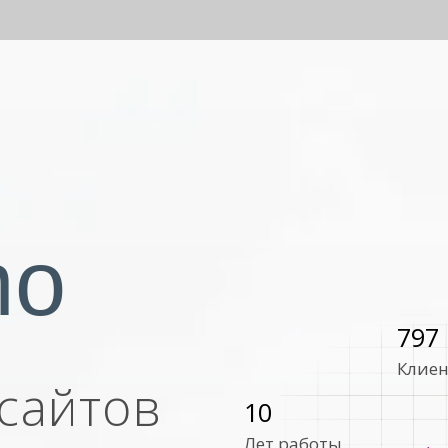
mo
797
Клиен
сайтов
10
Лет работы